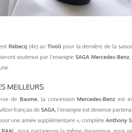
lent
Rebecq
(4e) au
Tivoli
pour la dernière de la saiso
seront soutenus par l’enseigne
SAGA Mercedes-Benz
,
une.
ES MEILLEURS
 rue de
Baume
, la concession
Mercedes-Benz
est i
villon français de
SAGA
, l’enseigne est devenue partenai
 pour une année supplémentaire », complète
Anthony S
a
RAAL
, nous partageons la même dynamique, nous vis