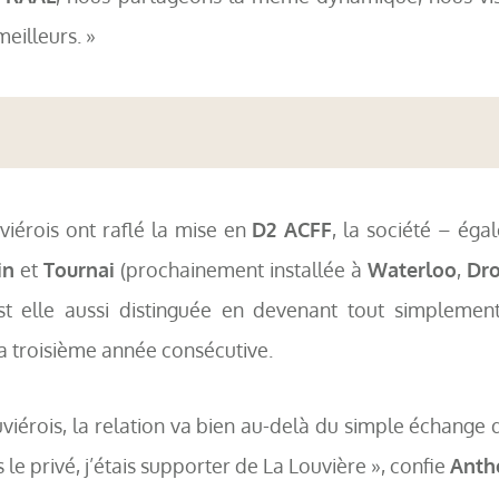
meilleurs. »
viérois ont raflé la mise en
D2 ACFF
, la société – ég
in
et
Tournai
(prochainement installée à
Waterloo
,
Dr
est elle aussi distinguée en devenant tout simplement
a troisième année consécutive.
viérois, la relation va bien au-delà du simple échange de 
 le privé, j’étais supporter de La Louvière », confie
Anth