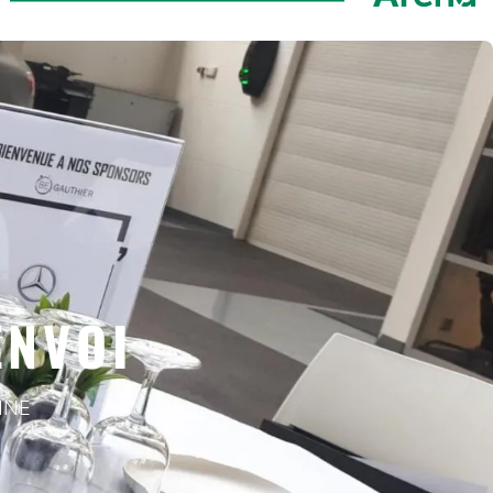
ENVOI
INE