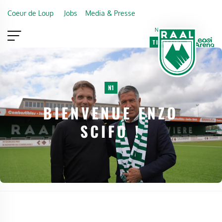
Skip to main content
Coeur de Loup
Jobs
Media & Presse
Newsletter
TICKETING
VIP
FAN SHOP
N1
BIENVENUE ENZO
SCIFO !