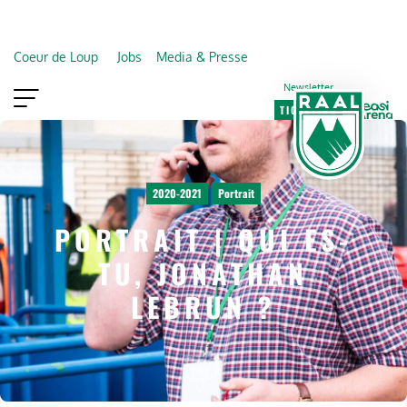
Coeur de Loup
Jobs
Media & Presse
Newsletter
TICKETING
VIP
FAN SHOP
2020-2021
Portrait
PORTRAIT | QUI ES-
TU, JONATHAN
LEBRUN ?