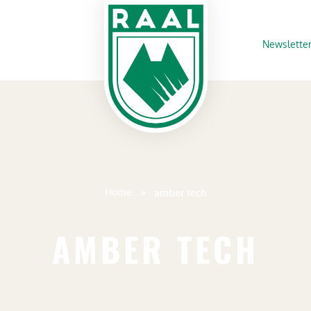
Newslette
Home
»
amber tech
AMBER TECH