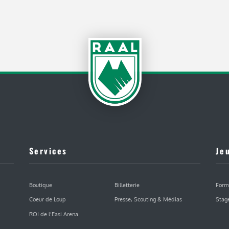
Services
Je
Boutique
Billetterie
Form
Coeur de Loup
Presse, Scouting & Médias
Stag
ROI de l’Easi Arena