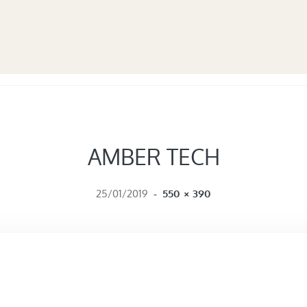
AMBER TECH
FULL SIZE
25/01/2019
-
550 × 390