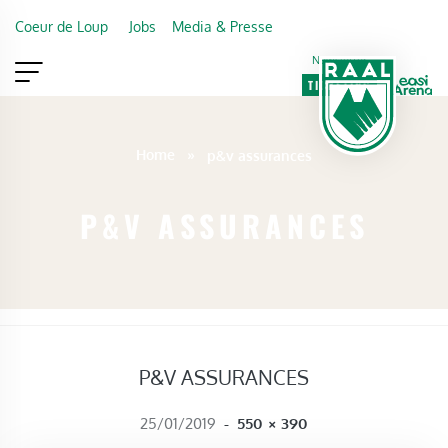
Skip to main content
Coeur de Loup
Jobs
Media & Presse
Newsletter
TICKETING
VIP
FAN SHOP
Home
»
p&v assurances
P&V ASSURANCES
P&V ASSURANCES
FULL SIZE
25/01/2019
-
550 × 390