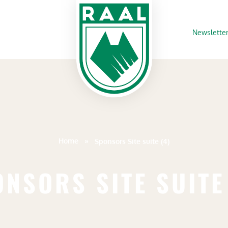
Newslette
Home
»
Sponsors Site suite (4)
NSORS SITE SUITE