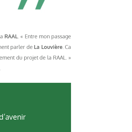
la
RAAL
. « Entre mon passage
ment parler de
La Louvière
. Ca
èrement du projet de la RAAL. »
.
d’avenir