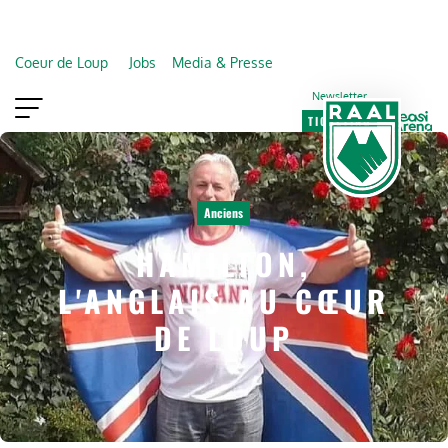
Coeur de Loup
Jobs
Media & Presse
Newsletter
TICKETING
VIP
FAN SHOP
Anciens
HAMILTON,
L'ANGLAIS AU CŒUR
DE LOUP