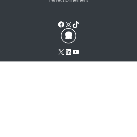
Perfectionnement
Facebook
Instagram
TikTok
X
LinkedIn
YouTube