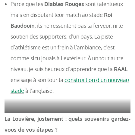
Parce que les
Diables Rouges
sont talentueux
mais en disputant leur match au stade
Roi
Baudouin
, ils ne ressentent pas la ferveur, ni le
soutien des supporters, d’un pays. La piste
d’athlétisme est un frein à l’ambiance, c’est
comme si tu jouais à l’extérieur. À un tout autre
niveau, je suis heureux d’apprendre que la
RAAL
envisage à son tour la
construction d’un nouveau
stade
à l’anglaise.
Ian Hamilton, au Tivoli face à Charleroi en D2 : une autre époque
La Louvière, justement : quels souvenirs gardez-
(ACTV).
vous de vos étapes ?