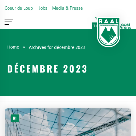
Skip to main content
Coeur de Loup
Jobs
Media & Presse
Newsletter
TICKETING
VIP
FAN SHOP
Home
»
Archives for décembre 2023
DÉCEMBRE 2023
N1