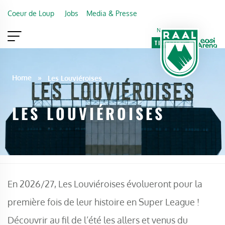
Skip to main content
Coeur de Loup
Jobs
Media & Presse
Newsletter
TICKETING
VIP
FAN SHOP
Home
»
Les Louviéroises
LES LOUVIÉROISES
En 2026/27, Les Louviéroises évolueront pour la
première fois de leur histoire en Super League !
Découvrir au fil de l’été les allers et venus du