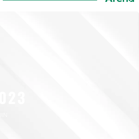
023
UIN