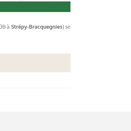
30B à
Strépy-Bracquegnies
) se