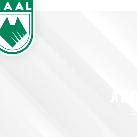
AB
AV