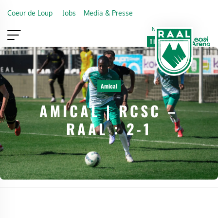
Skip to main content
Coeur de Loup
Jobs
Media & Presse
Newsletter
TICKETING
VIP
FAN SHOP
Amical
AMICAL | RCSC –
RAAL : 2-1