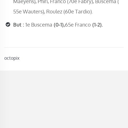
Maeyens), Phiri, Franco (70e Fabry), Buscema (
55e Wauters), Roulez (60e Tardio).
But :
1e Buscema
(0-1),
65e Franco
(1-2).
octopix