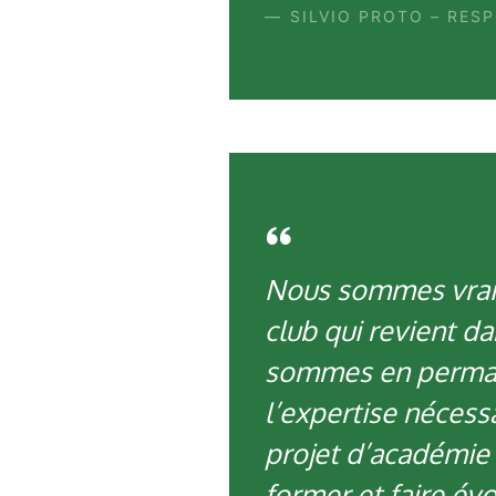
SILVIO PROTO – RES
Nous sommes vraime
club qui revient d
sommes en permanen
l’expertise nécessa
projet d’académie
former et faire év