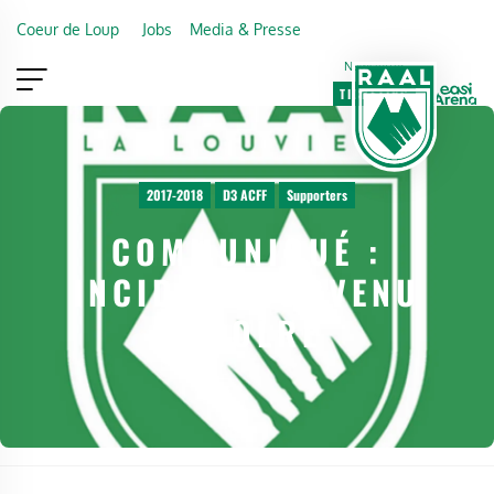
Skip to main content
Coeur de Loup
Jobs
Media & Presse
Newsletter
TICKETING
VIP
FAN SHOP
2017-2018
D3 ACFF
Supporters
COMMUNIQUÉ :
INCIDENT SURVENU
À SOLRE