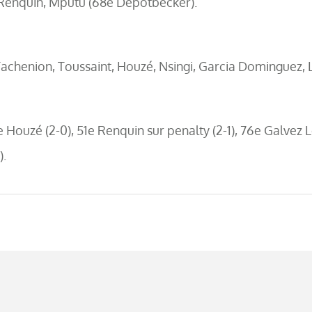
 Renquin, Mputu (68e Depotbecker).
Tachenion, Toussaint, Houzé, Nsingi, Garcia Dominguez, 
e Houzé (2-0), 51e Renquin sur penalty (2-1), 76e Galvez 
).