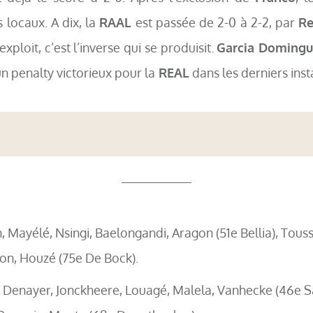
locaux. A dix, la
RAAL
est passée de 2-0 à 2-2, par
Re
xploit, c’est l’inverse qui se produisit.
Garcia Domingu
 un penalty victorieux pour la
REAL
dans les derniers ins
, Mayélé, Nsingi, Baelongandi, Aragon (51e Bellia), Touss
on, Houzé (75e De Bock).
 Denayer, Jonckheere, Louagé, Malela, Vanhecke (46e Sa