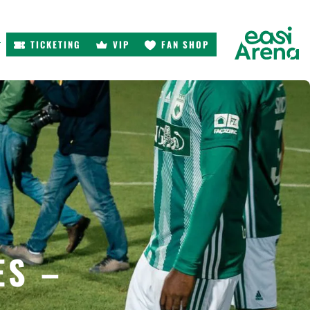
TICKETING
VIP
FAN SHOP
r
ES –