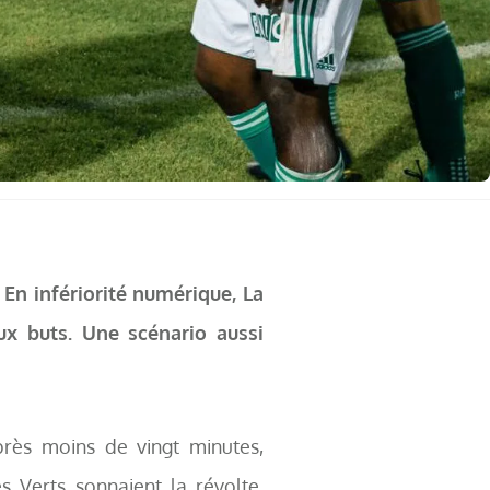
En infériorité numérique, La
ux buts. Une scénario aussi
près moins de vingt minutes,
es Verts sonnaient la révolte,