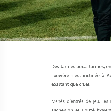
Des larmes aux… larmes, en 
Louvière s’est inclinée à 
exaltant que cruel.
Menés d’entrée de jeu, les 
Tachenion
et
Houzé
fixaie