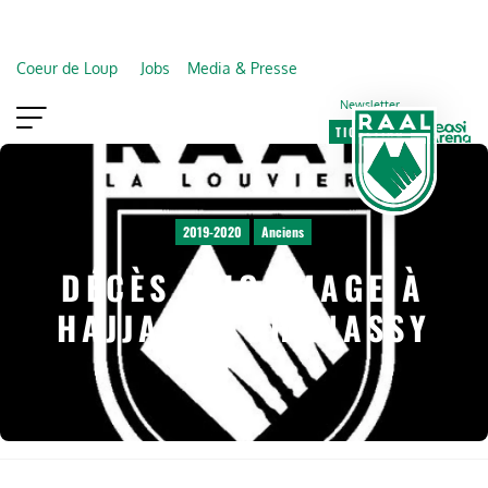
Coeur de Loup
Jobs
Media & Presse
Newsletter
TICKETING
VIP
FAN SHOP
2019-2020
Anciens
DÉCÈS | HOMMAGE À
HAJJAJ EL GHANASSY