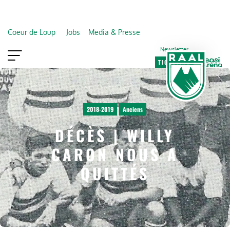
Coeur de Loup
Jobs
Media & Presse
Newsletter
TICKETING
VIP
FAN SHOP
2018-2019
Anciens
DÉCÈS | WILLY
CARON NOUS A
QUITTÉS