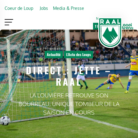
Skip to main content
Coeur de Loup
Jobs
Media & Presse
Newsletter
TICKETING
VIP
FAN SHOP
Actualité
L'Actu des Loups
DIRECT : JETTE –
RAAL
LA LOUVIÈRE RETROUVE SON
BOURREAU, UNIQUE TOMBEUR DE LA
SAISON EN COURS