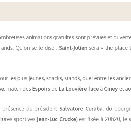
ombreuses animations gratuites sont prévues et ouvertes
ands. Qu’on se le dise :
Saint-Julien
sera « the place 
r les plus jeunes, snacks, stands, duel entre les ancien
se
, match des
Espoirs
de
La Louvière face
à
Ciney
et au
en présence du président
Salvatore Curaba
, du bourg
ctures sportives
Jean-Luc Crucke
) est fixée à 20h20, le 