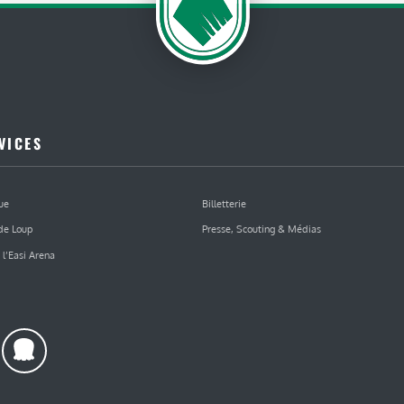
VICES
ue
Billetterie
de Loup
Presse, Scouting & Médias
 l’Easi Arena