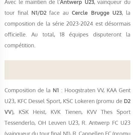
Avec le maintien de l’
Antwerp U23
, vainqueur du
tour final
N1/D2
face au
Cercle Brugge U23
, la
composition de la série 2023-2024 est désormais
officielle. Au total, 18 équipes disputeront la
compétition.
Composition de la
N1
: Hoogstraten VV, KAA Gent
U23, KFC Dessel Sport, KSC Lokeren (promu de
D2
VV
), KSK Heist, KVK Tienen, KVV Thes Sport
Tessenderlo, OH Leuven U23, R. Antwerp FC U23
(vainqueur du tour final N1), R. Cappellen FC (promu