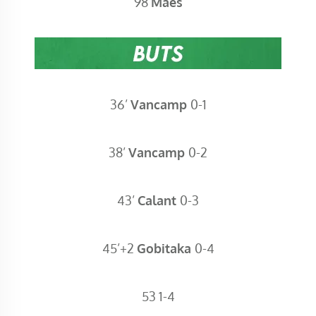
98
Maës
36’
Vancamp
0-1
38’
Vancamp
0-2
43’
Calant
0-3
45’+2
Gobitaka
0-4
53 1-4