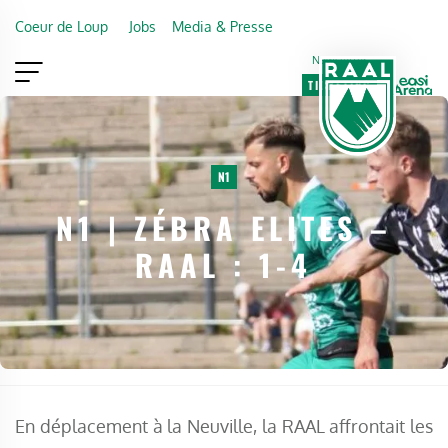
Skip to main content
Coeur de Loup
Jobs
Media & Presse
Newsletter
TICKETING
VIP
FAN SHOP
N1
N1 | ZÉBRA ELITES –
RAAL : 1-4
En déplacement à la Neuville, la RAAL affrontait les