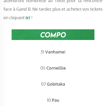
attendront nombreux au Tivoli pour la rencontre
face à Gand B. Ne tardez plus et achetez vos tickets
en cliquant
ici
!
31
Vanhame
l
05
Corneillie
07
Gobitaka
10
Pau