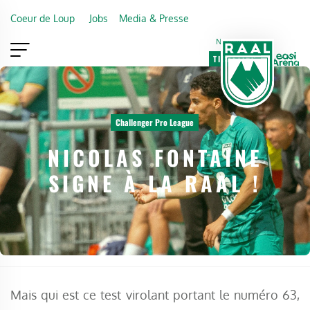
Skip to main content
Coeur de Loup
Jobs
Media & Presse
Newsletter
TICKETING
VIP
FAN SHOP
Challenger Pro League
NICOLAS FONTAINE
SIGNE À LA RAAL !
Mais qui est ce test virolant portant le numéro 63,