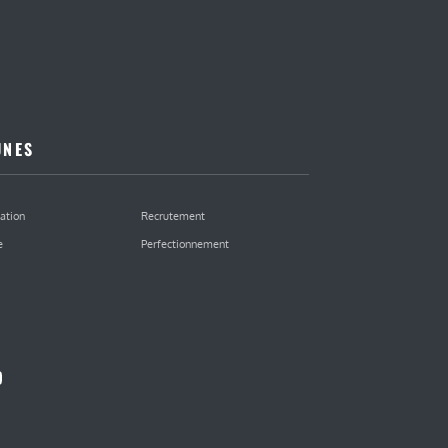
UNES
ation
Recrutement
e
Perfectionnement
kedIn
ouTube