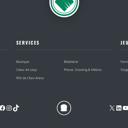
SERVICES
JE
Boutique
Billetterie
Form
Coeur de Loup
Presse, Scouting & Médias
Stag
ROI de l’Easi Arena
Facebook
Instagram
TikTok
X
Lin
Y