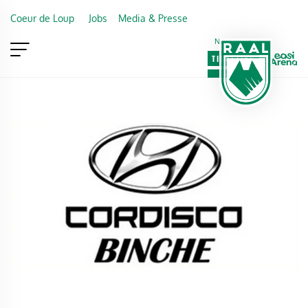
Skip to main content
Coeur de Loup
Jobs
Media & Presse
Newsletter
TICKETING
VIP
FAN SHOP