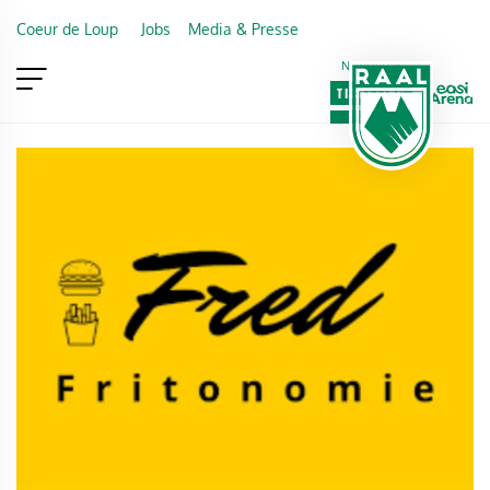
Skip to main content
Coeur de Loup
Jobs
Media & Presse
Newsletter
TICKETING
VIP
FAN SHOP