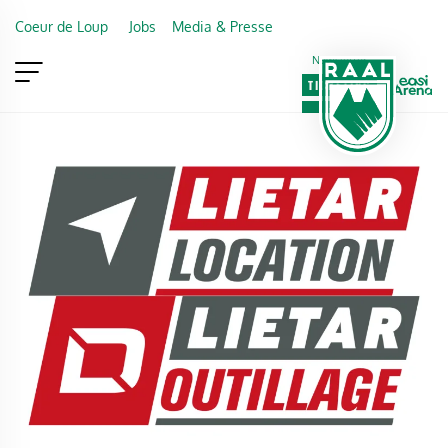
Skip to main content
Coeur de Loup
Jobs
Media & Presse
Newsletter
TICKETING
VIP
FAN SHOP