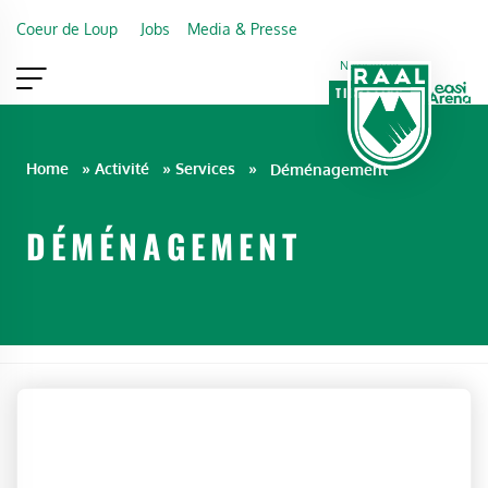
Skip to main content
Coeur de Loup
Jobs
Media & Presse
Newsletter
TICKETING
VIP
FAN SHOP
Home
»
Activité
»
Services
»
Déménagement
DÉMÉNAGEMENT