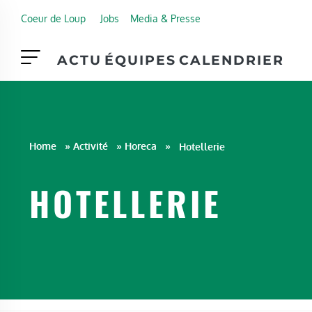
Skip to main content
Coeur de Loup
Jobs
Media & Presse
ACTU
ÉQUIPES
CALENDRIER
Home
»
Activité
»
Horeca
»
Hotellerie
HOTELLERIE