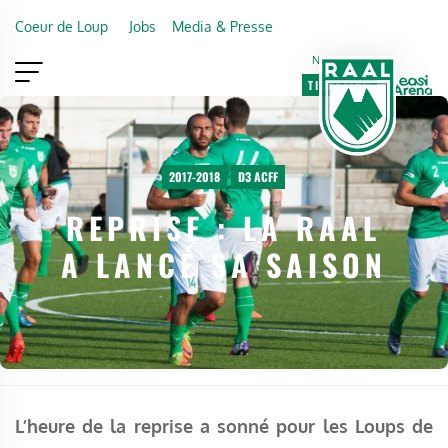
Skip to main content
Coeur de Loup
Jobs
Media & Presse
Newsletter
TICKETING
VIP
FAN SHOP
2017-2018
D3 ACFF
REPRISE : LA RAAL
A LANCÉ SA SAISON
L’heure de la reprise a sonné pour les Loups de