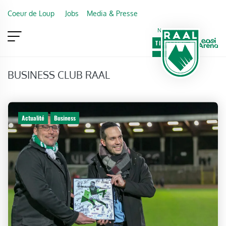
Skip to main content
Coeur de Loup
Jobs
Media & Presse
Newsletter
TICKETING
VIP
FAN SHOP
BUSINESS CLUB RAAL
Actualité
Business