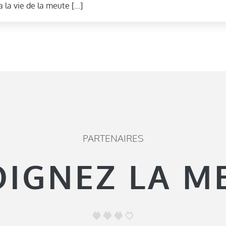
 la vie de la meute […]
PARTENAIRES
OIGNEZ LA M