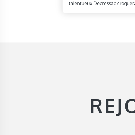
talentueux Decressac croquera
REJ