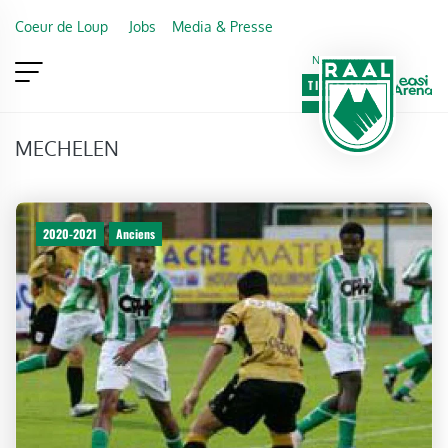
Skip to main content
Coeur de Loup
Jobs
Media & Presse
Newsletter
TICKETING
VIP
FAN SHOP
MECHELEN
2020-2021
Anciens