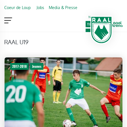
Skip to main content
Coeur de Loup
Jobs
Media & Presse
Newsletter
TICKETING
VIP
FAN SHOP
RAAL U19
2017-2018
Jeunes