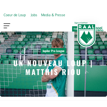
Coeur de Loup
Jobs
Media & Presse
Newsletter
TICKETING
VIP
FAN SHOP
Jupiler Pro League
UN NOUVEAU LOUP |
MATTHIS RIOU