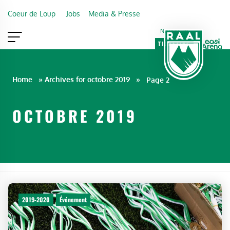
Skip to main content
Coeur de Loup
Jobs
Media & Presse
Newsletter
TICKETING
VIP
FAN SHOP
Home
»
Archives for octobre 2019
»
Page 2
OCTOBRE 2019
2019-2020
Événement