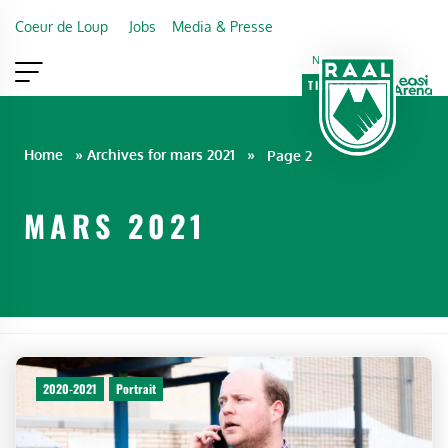
Skip to main content
Coeur de Loup
Jobs
Media & Presse
Newsletter
TICKETING
VIP
FAN SHOP
Home
»
Archives for mars 2021
»
Page 2
MARS 2021
2020-2021
Portrait