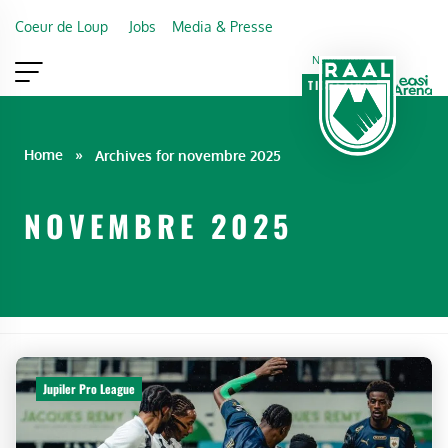
Skip to main content
Coeur de Loup
Jobs
Media & Presse
Newsletter
TICKETING
VIP
FAN SHOP
Home
»
Archives for novembre 2025
NOVEMBRE 2025
Jupiler Pro League