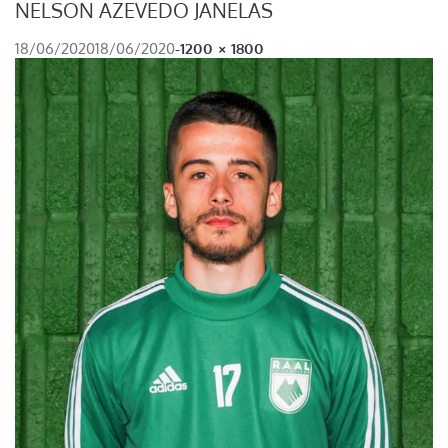
NELSON AZEVEDO JANELAS
FULL SIZE
18/06/2020
18/06/2020
-
1200 × 1800