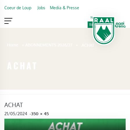
Skip to main content
Coeur de Loup
Jobs
Media & Presse
Newsletter
TICKETING
VIP
FAN SHOP
Home
»
ABONNEMENTS 2026/27
»
ACHAT
ACHAT
ACHAT
FULL SIZE
21/05/2024
-
350 × 45