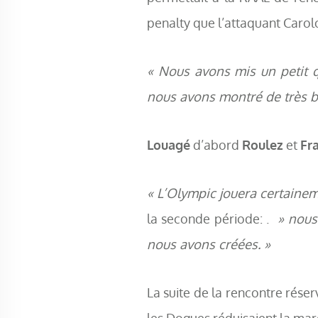
penalty que l’attaquant Carolo
« Nous avons mis un petit 
nous avons montré de très be
Louagé
d’abord
Roulez
et
Fr
« L’Olympic jouera certaine
la seconde période: .
» nous 
nous avons créées. »
La suite de la rencontre rése
les Dogues réduisaient la mar