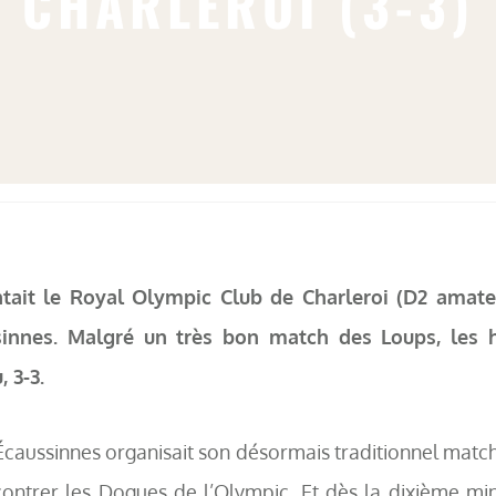
CHARLEROI (3-3)
ntait le Royal Olympic Club de Charleroi (D2 amat
sinnes. Malgré un très bon match des Loups, les
, 3-3.
 Écaussinnes organisait son désormais traditionnel matc
ontrer les Dogues de l’Olympic. Et dès la dixième mi