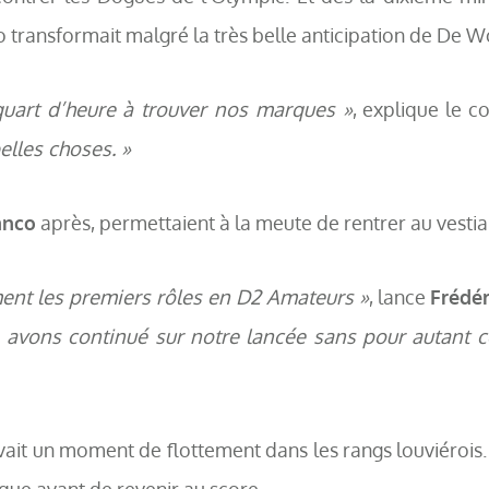
 transformait malgré la très belle anticipation de De Wo
quart d’heure à trouver nos marques »
, explique le c
lles choses. »
anco
après, permettaient à la meute de rentrer au vestia
ment les premiers rôles en D2 Amateurs »
, lance
Frédér
avons continué sur notre lancée sans pour autant c
rvait un moment de flottement dans les rangs louviérois
que avant de revenir au score.