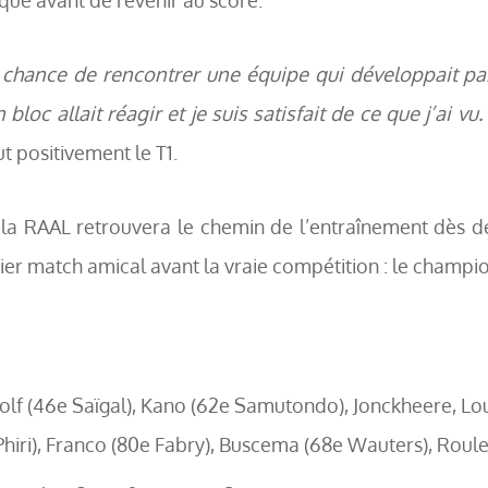
chance de rencontrer une équipe qui développait pare
oc allait réagir et je suis satisfait de ce que j’ai vu.
ut positivement le T1.
 la RAAL retrouvera le chemin de l’entraînement dès d
r match amical avant la vraie compétition : le champi
lf (46e Saïgal), Kano (62e Samutondo), Jonckheere, L
iri), Franco (80e Fabry), Buscema (68e Wauters), Roulez