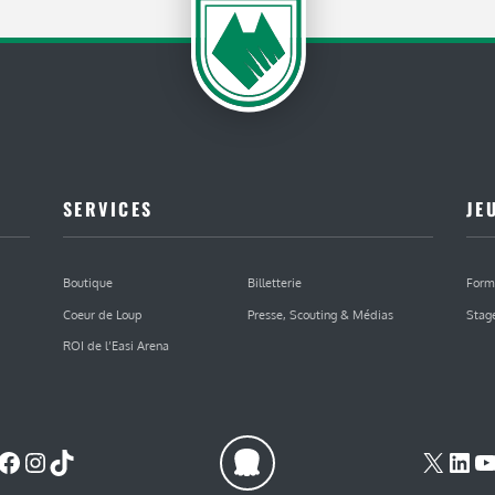
SERVICES
JE
Boutique
Billetterie
Form
Coeur de Loup
Presse, Scouting & Médias
Stag
ROI de l’Easi Arena
Facebook
Instagram
TikTok
X
Lin
Y