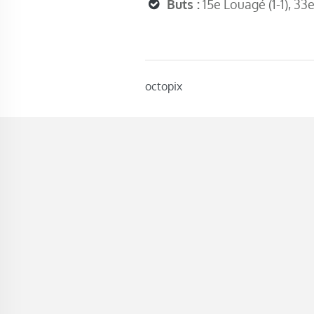
Buts :
15e Louagé (1-1), 33e
octopix