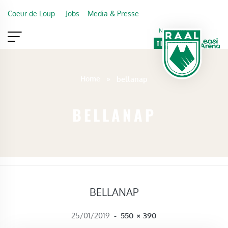
Skip to main content
Coeur de Loup
Jobs
Media & Presse
Newsletter
TICKETING
VIP
FAN SHOP
Home
»
bellanap
BELLANAP
BELLANAP
FULL SIZE
25/01/2019
-
550 × 390