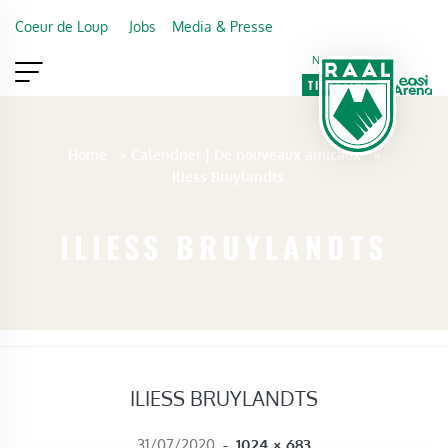
Skip to main content
Coeur de Loup
Jobs
Media & Presse
Newsletter
TICKETING
VIP
FAN SHOP
Home
»
Calendrier | De nouveaux amicaux
»
Iliess Bruylandts
ILIESS BRUYLANDTS
ILIESS BRUYLANDTS
FULL SIZE
31/07/2020
-
1024 × 683