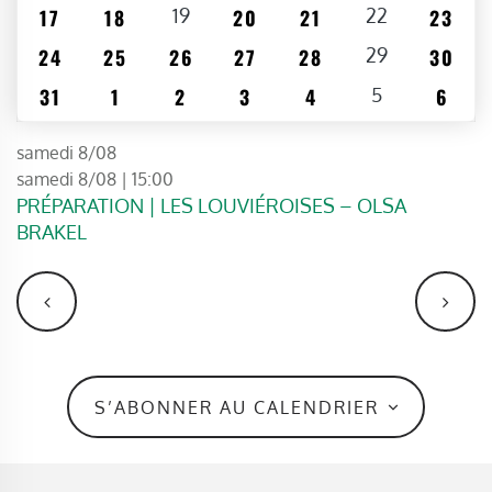
entraînera
0 ÉVÈNEMENTS
0 ÉVÈNEMENTS
1 ÉVÈNEMENT
0 ÉVÈNEMENTS
0 ÉVÈNEMENTS
1 ÉVÈNEMENT
0 ÉVÈN
17
18
19
20
21
22
23
l'actualisation
0 ÉVÈNEMENTS
0 ÉVÈNEMENTS
0 ÉVÈNEMENTS
0 ÉVÈNEMENTS
0 ÉVÈNEMENTS
1 ÉVÈNEMENT
0 ÉVÈN
24
25
26
27
28
29
30
de
la
0 ÉVÈNEMENTS
0 ÉVÈNEMENTS
0 ÉVÈNEMENTS
0 ÉVÈNEMENTS
0 ÉVÈNEMENTS
1 ÉVÈNEMENT
0 ÉVÈ
31
1
2
3
4
5
6
liste
des
samedi 8/08
événements
samedi 8/08 | 15:00
avec
PRÉPARATION | LES LOUVIÉROISES – OLSA
les
BRAKEL
résultats
filtrés.
S’ABONNER AU CALENDRIER