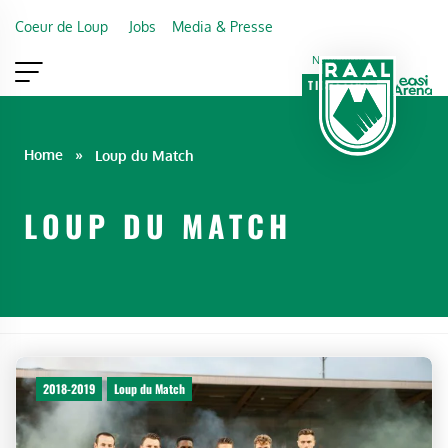
Skip to main content
Coeur de Loup
Jobs
Media & Presse
Newsletter
TICKETING
VIP
FAN SHOP
Home
»
Loup du Match
LOUP DU MATCH
2018-2019
Loup du Match