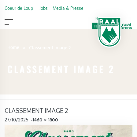
Skip to main content
Coeur de Loup
Jobs
Media & Presse
Newsletter
TICKETING
VIP
FAN SHOP
Home
»
Classement image 2
CLASSEMENT IMAGE 2
CLASSEMENT IMAGE 2
FULL SIZE
27/10/2025
-
1460 × 1800