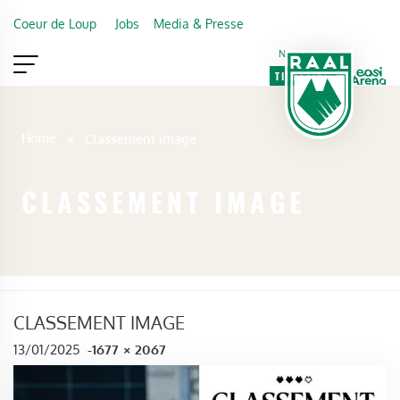
Skip to main content
Coeur de Loup
Jobs
Media & Presse
Newsletter
TICKETING
VIP
FAN SHOP
Home
»
Classement image
CLASSEMENT IMAGE
CLASSEMENT IMAGE
FULL SIZE
13/01/2025
-
1677 × 2067