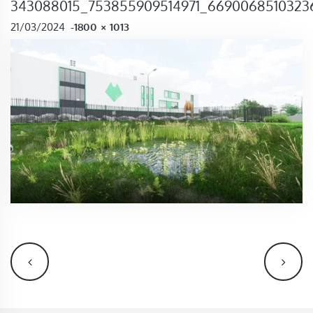
343088015_753855909514971_6690068510323
FULL SIZE
21/03/2024
-
1800 × 1013