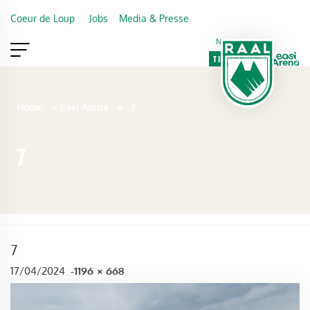
Skip to main content
Coeur de Loup
Jobs
Media & Presse
Newsletter
TICKETING
VIP
FAN SHOP
Home
»
Easi Arena
»
7
7
7
FULL SIZE
17/04/2024
-
1196 × 668